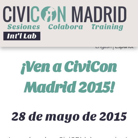
Sesiones
Colabora
Training
Int'l Lab
English
Español
Skip to
main
content
¡Ven a CiviCon
Madrid 2015!
28 de mayo de 2015